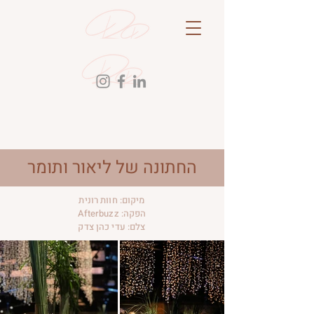
החתונה של ליאור ותומר
מיקום: חוות רונית
הפקה: Afterbuzz
צלם: עדי כהן צדק